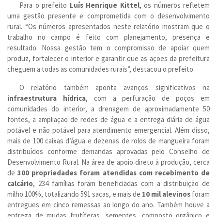
Para o prefeito
Luís Henrique Kittel
, os números refletem
uma gestão presente e comprometida com o desenvolvimento
rural. “Os números apresentados neste relatório mostram que o
trabalho no campo é feito com planejamento, presença e
resultado. Nossa gestão tem o compromisso de apoiar quem
produz, fortalecer o interior e garantir que as ações da prefeitura
cheguem a todas as comunidades rurais”, destacou o prefeito.
O relatório também aponta avanços significativos na
infraestrutura hídrica
, com a perfuração de poços em
comunidades do interior, a drenagem de aproximadamente 50
fontes, a ampliação de redes de água e a entrega diária de água
potável e não potável para atendimento emergencial. Além disso,
mais de 100 caixas d’água e dezenas de rolos de mangueira foram
distribuídos conforme demandas aprovadas pelo Conselho de
Desenvolvimento Rural. Na área de apoio direto à produção, cerca
de
300 propriedades foram atendidas com recebimento de
calcário
, 234 famílias foram beneficiadas com a distribuição de
milho 100%, totalizando 591 sacas, e mais de
10 mil alevinos
foram
entregues em cinco remessas ao longo do ano. Também houve a
entrega de mudas frutíferas, sementes, composto orgânico e