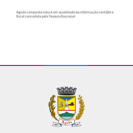
Agudo conquista nota A em qualidade da informação contábil e
Professo
fiscal concedida pelo Tesouro Nacional
Prêmio B
Conteúdo Rodapé