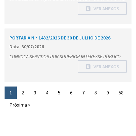
VER ANEXOS
PORTARIA N.º 1432/2026 DE 30 DE JULHO DE 2026
Data: 30/07/2026
CONVOCA SERVIDOR POR SUPERIOR INTERESSE PÚBLICO
VER ANEXOS
...
1
2
3
4
5
6
7
8
9
58
Próxima »
Conteúdo Rodapé