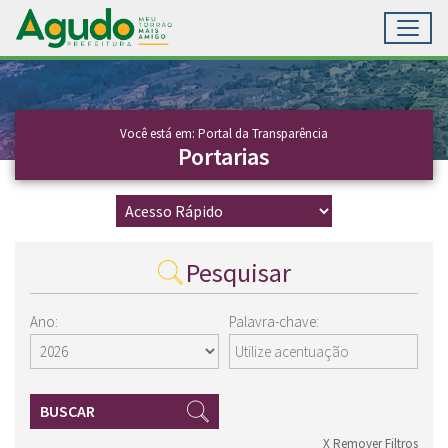
Toggl
Ir para conteúdo principal
Conteúdo Principal
Você está em: Portal da Transparência
Portarias
Pesquisar
Ano:
Palavra-chave:
BUSCAR
X Remover Filtros