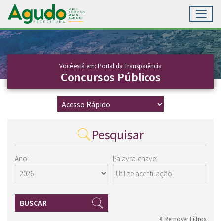
Toggl
Ir para conteúdo principal
Conteúdo Principal
Você está em: Portal da Transparência
Concursos Públicos
Pesquisar
Ano:
Palavra-chave:
BUSCAR
X Remover Filtros