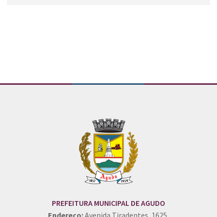
Conteúdo Rodapé
PREFEITURA MUNICIPAL DE AGUDO
Endereço:
Avenida Tiradentes, 1625,