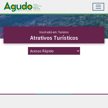
Toggl
Ir para conteúdo principal
Conteúdo Principal
Você está em: Turismo
Atrativos Turísticos
Conteúdo Rodapé