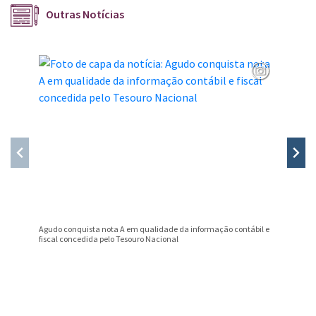
Outras Notícias
Agudo conquista nota A em qualidade da informação contábil e
Professo
fiscal concedida pelo Tesouro Nacional
Prêmio B
Conteúdo Rodapé