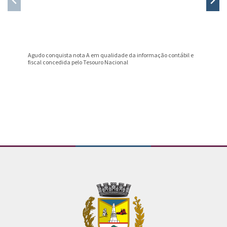
Agudo conquista nota A em qualidade da informação contábil e
Professo
fiscal concedida pelo Tesouro Nacional
Prêmio B
Conteúdo Rodapé