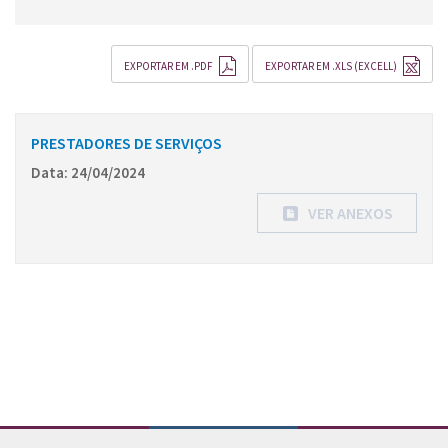
EXPORTAR EM .PDF
EXPORTAR EM .XLS (EXCELL)
PRESTADORES DE SERVIÇOS
Data: 24/04/2024
VER ANEXOS
Conteúdo Rodapé