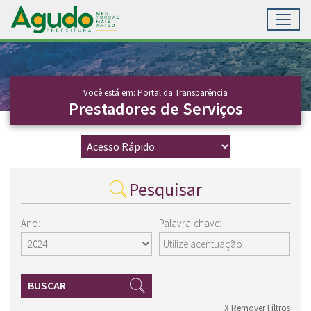
Toggl
Ir para conteúdo principal
Conteúdo Principal
Você está em: Portal da Transparência
Prestadores de Serviços
Pesquisar
Ano:
Palavra-chave:
BUSCAR
X Remover Filtros