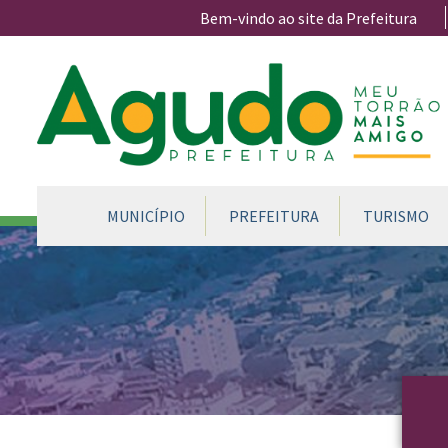
Ir para conteúdo principal
Bem-vindo ao site da Prefeitura
CONTEÚDO DO MENU
MUNICÍPIO
PREFEITURA
TURISMO
Conteúdo Principal