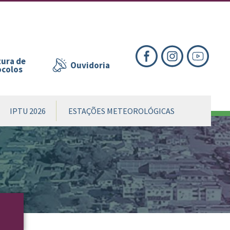
nte
te
al
ura de
Ouvidoria
ocolos
IPTU 2026
ESTAÇÕES METEOROLÓGICAS