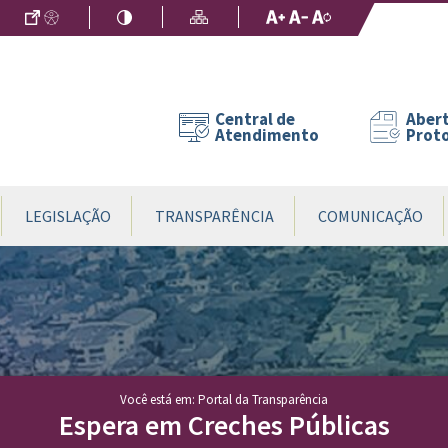
Ir para o Conteúdo
Acessibilidade
Alto Contraste
Mapa do Site
Aumentar Fo
Diminuir Fon
Fonte Origin
Central de
Abert
Atendimento
Prot
LEGISLAÇÃO
TRANSPARÊNCIA
COMUNICAÇÃO
Você está em: Portal da Transparência
Espera em Creches Públicas