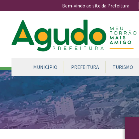
Ir para conteúdo principal
Bem-vindo ao site da Prefeitura
CONTEÚDO DO MENU
MUNICÍPIO
PREFEITURA
TURISMO
Conteúdo Principal