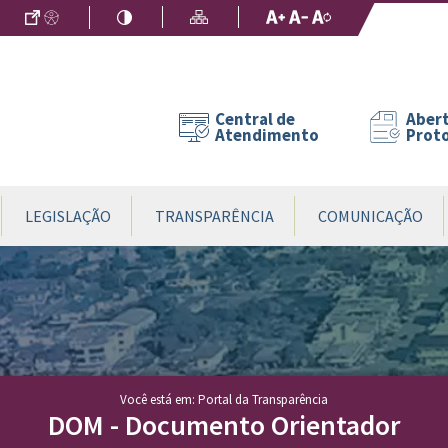
Ir para o Conteúdo
Acessibilidade
Alto Contraste
Mapa do Site
Aumentar Fo
Diminuir Fon
Fonte Origin
Central de
Abert
Atendimento
Prot
LEGISLAÇÃO
TRANSPARÊNCIA
COMUNICAÇÃO
Você está em: Portal da Transparência
DOM - Documento Orientador