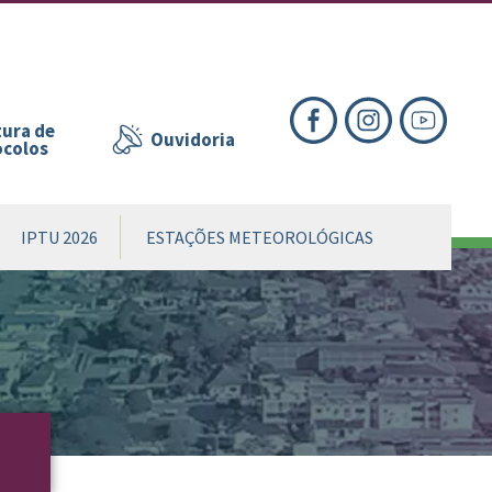
nte
te
al
ura de
Ouvidoria
ocolos
IPTU 2026
ESTAÇÕES METEOROLÓGICAS