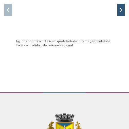
Agudo conquista nota A em qualidade da informação contábil e
Professo
fiscal concedida pelo Tesouro Nacional
Prêmio B
Conteúdo Rodapé