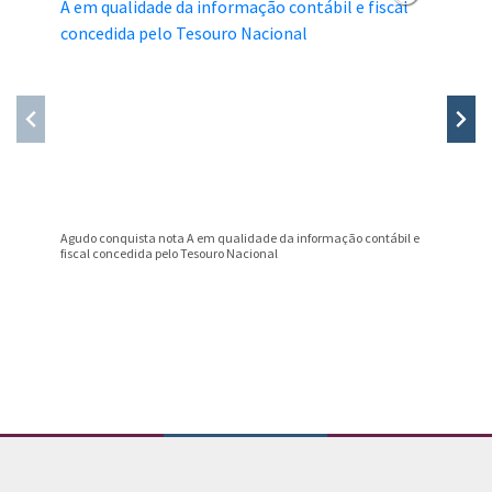
Agudo conquista nota A em qualidade da informação contábil e
Professo
fiscal concedida pelo Tesouro Nacional
Prêmio B
Conteúdo Rodapé