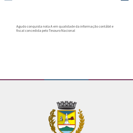
Agudo conquista nota A em qualidade da informação contábil e
Professo
fiscal concedida pelo Tesouro Nacional
Prêmio B
Conteúdo Rodapé