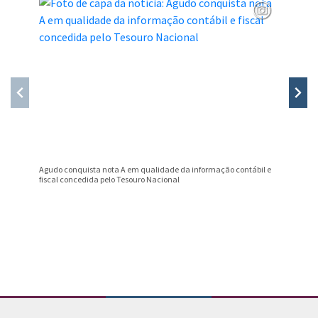
Agudo conquista nota A em qualidade da informação contábil e
Professo
fiscal concedida pelo Tesouro Nacional
Prêmio B
Conteúdo Rodapé