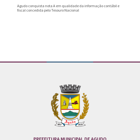
Agudo conquista nota A em qualidade da informação contábil e
Professo
fiscal concedida pelo Tesouro Nacional
Prêmio B
Conteúdo Rodapé
PREFEITURA MUNICIPAL DE AGUDO