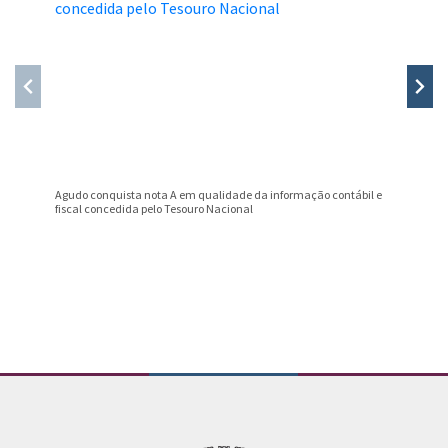
Agudo conquista nota A em qualidade da informação contábil e
Professo
fiscal concedida pelo Tesouro Nacional
Prêmio B
Conteúdo Rodapé