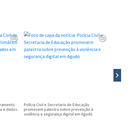
oramento
Polícia Civil e Secretaria de Educação
Menos filas
ca e dados
promovem palestra sobre prevenção à
exames de 
violência e segurança digital em Agudo
município