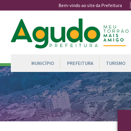
Ir para conteúdo principal
Bem-vindo ao site da Prefeitura
CONTEÚDO DO MENU
MUNICÍPIO
PREFEITURA
TURISMO
Conteúdo Principal