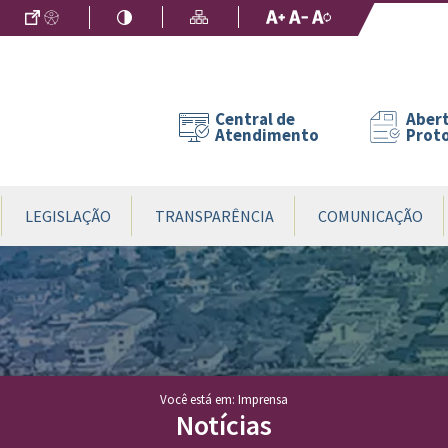
Ir para o Conteúdo
Acessibilidade
Alto Contraste
Mapa do Site
Aumentar Fo
Diminuir Fon
Fonte Origin
Central de
Abert
Atendimento
Prot
LEGISLAÇÃO
TRANSPARÊNCIA
COMUNICAÇÃO
Você está em: Imprensa
Notícias