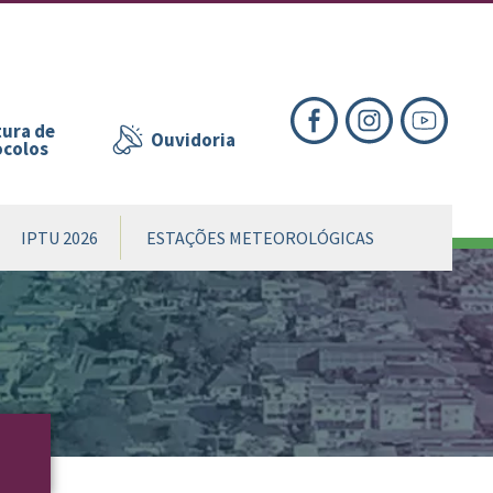
nte
te
al
ura de
Ouvidoria
ocolos
IPTU 2026
ESTAÇÕES METEOROLÓGICAS