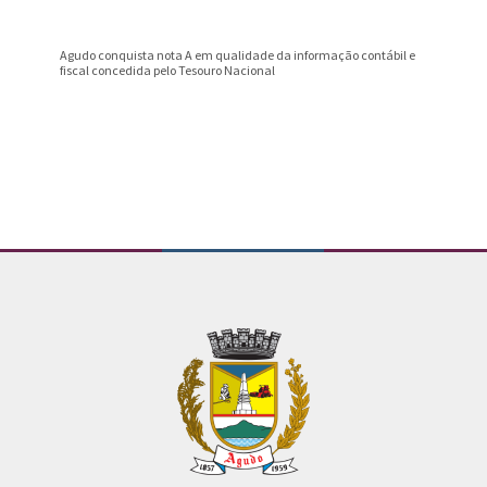
Agudo conquista nota A em qualidade da informação contábil e
Professo
fiscal concedida pelo Tesouro Nacional
Prêmio B
Conteúdo Rodapé