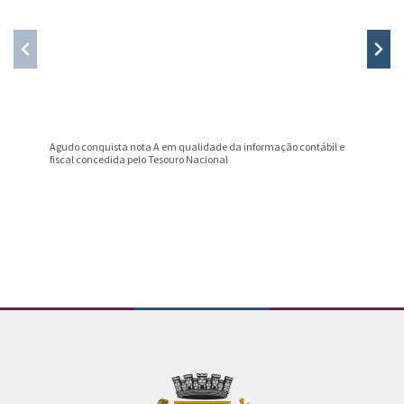
Agudo conquista nota A em qualidade da informação contábil e
Professo
fiscal concedida pelo Tesouro Nacional
Prêmio B
Conteúdo Rodapé