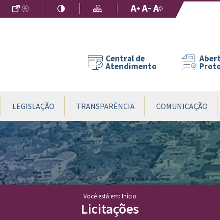
Ir para o Conteúdo
Acessibilidade
Alto Contraste
Mapa do Site
Aumentar Fo
Diminuir Fon
Fonte Origin
Central de
Abert
Atendimento
Prot
LEGISLAÇÃO
TRANSPARÊNCIA
COMUNICAÇÃO
Você está em: Início
Licitações