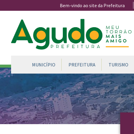
Ir para conteúdo principal
Bem-vindo ao site da Prefeitura
CONTEÚDO DO MENU
MUNICÍPIO
PREFEITURA
TURISMO
Conteúdo Principal