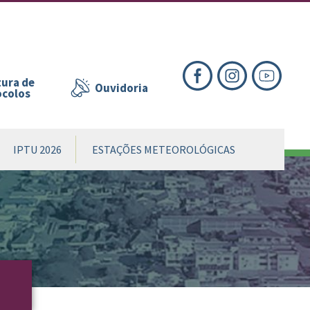
nte
te
al
ura de
Ouvidoria
ocolos
IPTU 2026
ESTAÇÕES METEOROLÓGICAS