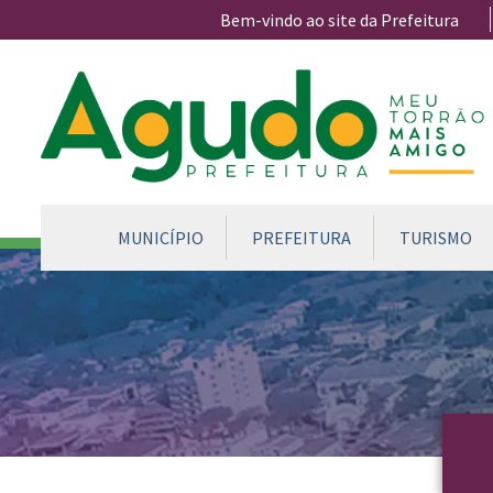
Ir para conteúdo principal
Bem-vindo ao site da Prefeitura
CONTEÚDO DO MENU
MUNICÍPIO
PREFEITURA
TURISMO
Conteúdo Principal