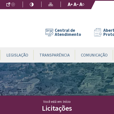
Ir para o Conteúdo
Acessibilidade
Alto Contraste
Mapa do Site
Aumentar Fo
Diminuir Fon
Fonte Origin
Central de
Abert
Atendimento
Prot
LEGISLAÇÃO
TRANSPARÊNCIA
COMUNICAÇÃO
Você está em: Início
Licitações