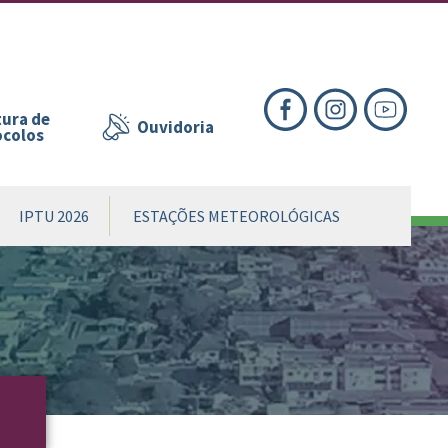
nte
te
al
ura de
Ouvidoria
ocolos
IPTU 2026
ESTAÇÕES METEOROLÓGICAS