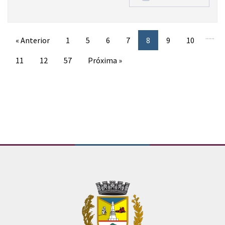
...
...
« Anterior
1
5
6
7
8
9
10
11
12
57
Próxima »
Conteúdo Rodapé