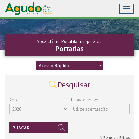
Toggl
Ir para conteúdo principal
Conteúdo Principal
Você está em: Portal da Transparência
Portarias
Pesquisar
Ano:
Palavra-chave:
BUSCAR
X Remover Filtros