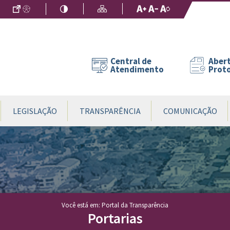
Ir para o Conteúdo
Acessibilidade
Alto Contraste
Mapa do Site
Aumentar Fo
Diminuir Fon
Fonte Origin
Central de
Abert
Atendimento
Prot
LEGISLAÇÃO
TRANSPARÊNCIA
COMUNICAÇÃO
Você está em: Portal da Transparência
Portarias