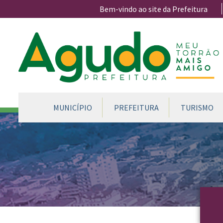
Ir para conteúdo principal
Bem-vindo ao site da Prefeitura
CONTEÚDO DO MENU
MUNICÍPIO
PREFEITURA
TURISMO
Conteúdo Principal