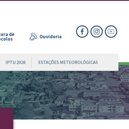
nte
te
al
ura de
Ouvidoria
ocolos
IPTU 2026
ESTAÇÕES METEOROLÓGICAS