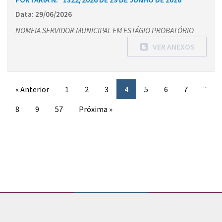
Data: 29/06/2026
NOMEIA SERVIDOR MUNICIPAL EM ESTÁGIO PROBATÓRIO
VER ANEXOS
...
« Anterior
1
2
3
4
5
6
7
8
9
57
Próxima »
Conteúdo Rodapé