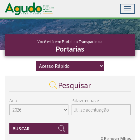
Toggl
Ir para conteúdo principal
Conteúdo Principal
Você está em: Portal da Transparência
Portarias
Pesquisar
Ano:
Palavra-chave:
BUSCAR
X Remover Filtros