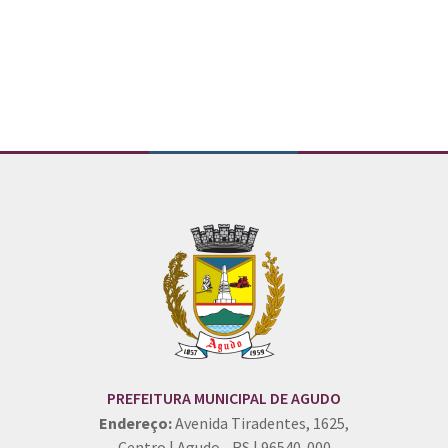
Conteúdo Rodapé
PREFEITURA MUNICIPAL DE AGUDO
Endereço:
Avenida Tiradentes, 1625,
Centro | Agudo - RS | 96540-000