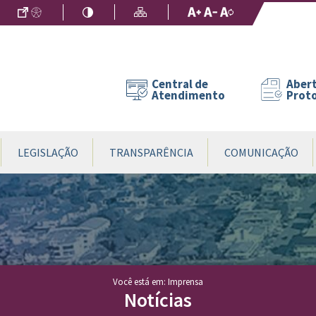
Ir para o Conteúdo
Acessibilidade
Alto Contraste
Mapa do Site
Aumentar Fo
Diminuir Fon
Fonte Origin
Central de
Abert
Atendimento
Prot
LEGISLAÇÃO
TRANSPARÊNCIA
COMUNICAÇÃO
Você está em: Imprensa
Notícias