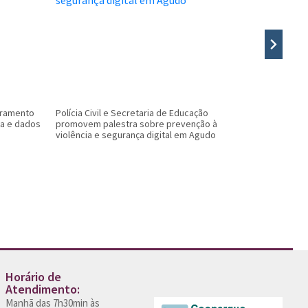
oramento
Polícia Civil e Secretaria de Educação
Menos filas
ca e dados
promovem palestra sobre prevenção à
exames de 
violência e segurança digital em Agudo
município
Horário de
Atendimento:
Manhã das 7h30min às