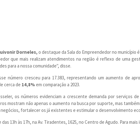
uivonir Dorneles,
o destaque da Sala do Empreendedor no município é
dor que mais realizam atendimentos na região é reflexo de uma gestã
s para a nossa comunidade", disse.
 esse número cresceu para 17.383, representando um aumento de ap
de cerca de
14,8%
em comparação a 2023.
Kesseler, os números evidenciam a crescente demanda por serviços d
ros mostram não apenas o aumento na busca por suporte, mas também 
egócios, fortalecer os já existentes e estimular o desenvolvimento eco
 das 13h às 17h, na Av. Tiradentes, 1625, no Centro de Agudo. Para mais