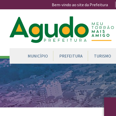
Ir para conteúdo principal
Bem-vindo ao site da Prefeitura
CONTEÚDO DO MENU
MUNICÍPIO
PREFEITURA
TURISMO
Conteúdo Principal