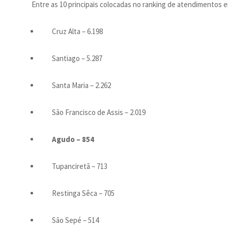
Entre as 10 principais colocadas no ranking de atendimentos e
Cruz Alta – 6.198
Santiago – 5.287
Santa Maria – 2.262
São Francisco de Assis – 2.019
Agudo – 854
Tupanciretã – 713
Restinga Sêca – 705
São Sepé – 514