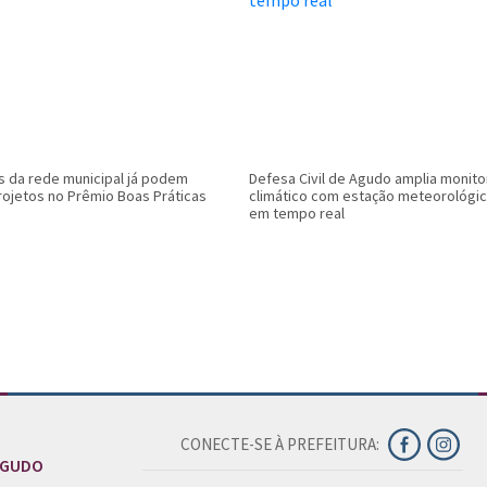
 da rede municipal já podem
Defesa Civil de Agudo amplia monit
rojetos no Prêmio Boas Práticas
climático com estação meteorológi
em tempo real
CONECTE-SE À PREFEITURA:
AGUDO