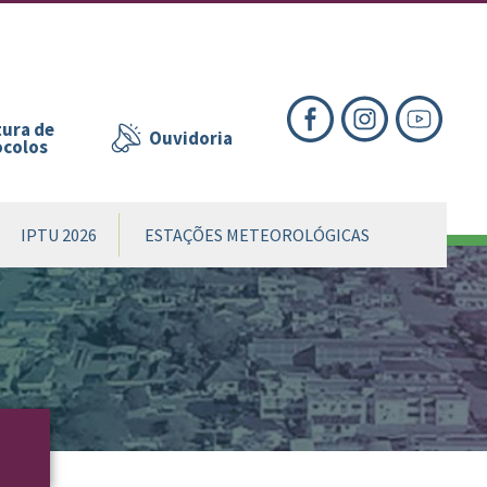
nte
te
al
ura de
Ouvidoria
ocolos
IPTU 2026
ESTAÇÕES METEOROLÓGICAS