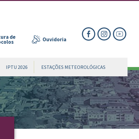
nte
te
al
ura de
Ouvidoria
ocolos
IPTU 2026
ESTAÇÕES METEOROLÓGICAS