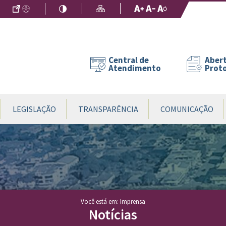
Ir para o Conteúdo
Acessibilidade
Alto Contraste
Mapa do Site
Aumentar Fo
Diminuir Fon
Fonte Origin
Central de
Abert
Atendimento
Prot
LEGISLAÇÃO
TRANSPARÊNCIA
COMUNICAÇÃO
Você está em: Imprensa
Notícias