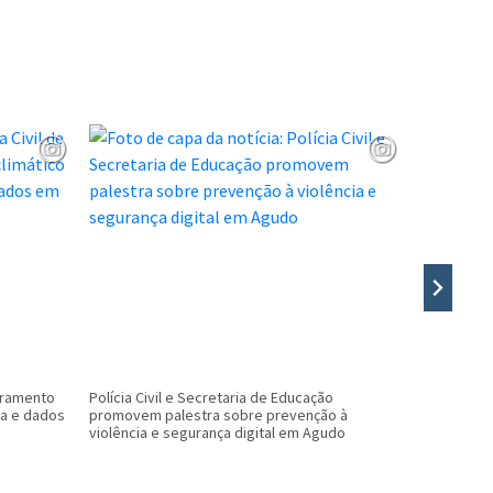
oramento
Polícia Civil e Secretaria de Educação
Menos filas
ca e dados
promovem palestra sobre prevenção à
exames de 
violência e segurança digital em Agudo
município