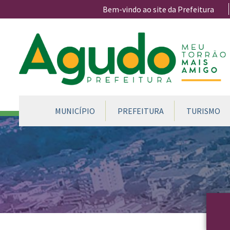
Ir para conteúdo principal
Bem-vindo ao site da Prefeitura
CONTEÚDO DO MENU
MUNICÍPIO
PREFEITURA
TURISMO
Conteúdo Principal