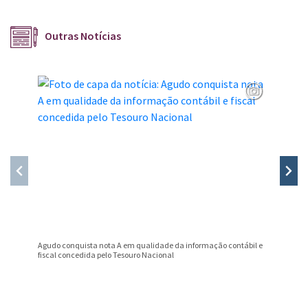
Outras Notícias
Agudo conquista nota A em qualidade da informação contábil e
Professo
fiscal concedida pelo Tesouro Nacional
Prêmio B
Conteúdo Rodapé