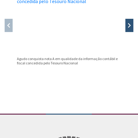
Agudo conquista nota A em qualidade da informação contábil e
Professo
fiscal concedida pelo Tesouro Nacional
Prêmio B
Conteúdo Rodapé