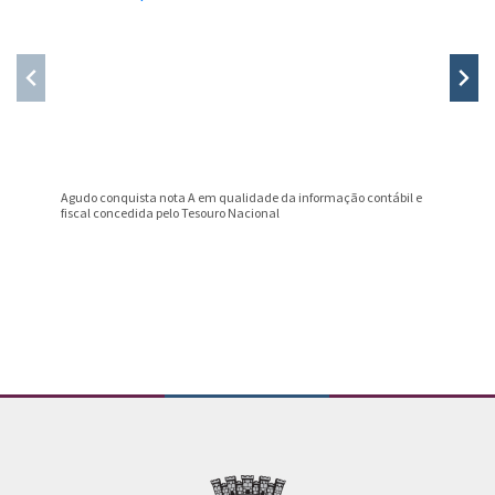
Agudo conquista nota A em qualidade da informação contábil e
Professo
fiscal concedida pelo Tesouro Nacional
Prêmio B
Conteúdo Rodapé