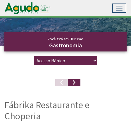
Toggl
Ir para conteúdo principal
Conteúdo Principal
Você está em: Turismo
Gastronomia
Fábrika Restaurante e
Choperia