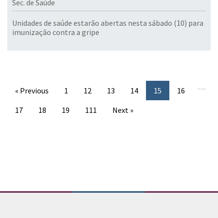
Sec. de Saúde
Unidades de saúde estarão abertas nesta sábado (10) para
imunização contra a gripe
...
...
« Previous
1
12
13
14
15
16
17
18
19
111
Next »
Conteúdo Rodapé