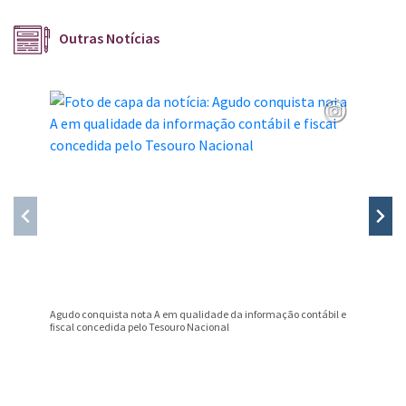
Outras Notícias
Agudo conquista nota A em qualidade da informação contábil e
Professo
fiscal concedida pelo Tesouro Nacional
Prêmio B
Conteúdo Rodapé