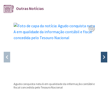
Outras Notícias
Agudo conquista nota A em qualidade da informação contábil e
Professo
fiscal concedida pelo Tesouro Nacional
Prêmio B
Conteúdo Rodapé