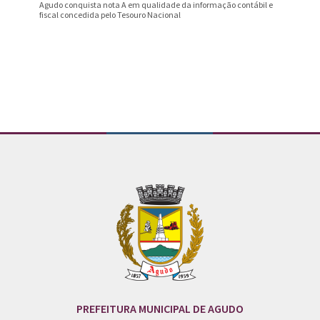
Agudo conquista nota A em qualidade da informação contábil e
Professo
fiscal concedida pelo Tesouro Nacional
Prêmio B
Conteúdo Rodapé
PREFEITURA MUNICIPAL DE AGUDO