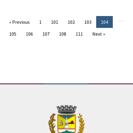
...
...
« Previous
1
101
102
103
104
105
106
107
108
111
Next »
Conteúdo Rodapé