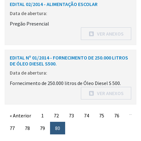
EDITAL 02/2014 - ALIMENTAÇÃO ESCOLAR
Data de abertura:
Pregão Presencial
VER ANEXOS
EDITAL Nº 01/2014 - FORNECIMENTO DE 250.000 LITROS
DE ÓLEO DIESEL S500.
Data de abertura:
Fornecimento de 250.000 litros de Óleo Diesel S 500.
VER ANEXOS
...
« Anterior
1
72
73
74
75
76
77
78
79
80
Conteúdo Rodapé