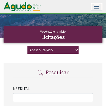
Toggl
Ir para conteúdo principal
Conteúdo Principal
Você está em: Início
Licitações
Pesquisar
Nº EDITAL