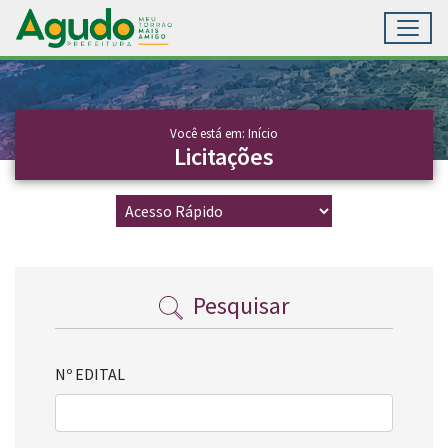
Toggl
Ir para conteúdo principal
Conteúdo Principal
Você está em: Início
Licitações
Pesquisar
Nº EDITAL