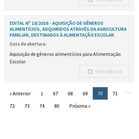
EDITAL Nº 18/2016 - AQUISIÇÃO DE GÊNEROS
ALIMENTÍCIOS, ADQUIRIDOS ATRAVÉS DA AGRICULTURA
FAMILIAR, DESTINADOS À ALIMENTAÇÃO ESCOLAR.
Data de abertura:
Aquisição de gêneros alimentícios para Alimentação
Escolar.
VER ANEXOS
...
...
« Anterior
1
67
68
69
70
71
72
73
74
80
Próxima »
Conteúdo Rodapé